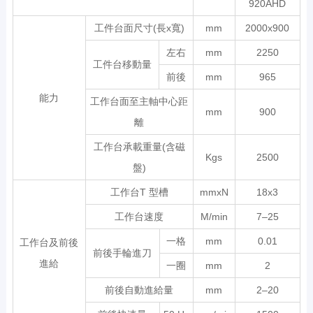
920AHD
工件台面尺寸(長x寬)
mm
2000x900
左右
mm
2250
工件台移動量
前後
mm
965
能力
工作台面至主軸中心距
mm
900
離
工作台承載重量(含磁
Kgs
2500
盤)
工作台T 型槽
mmxN
18x3
工作台速度
M/min
7–25
一格
mm
0.01
工作台及前後
前後手輪進刀
進給
一圈
mm
2
前後自動進給量
mm
2–20