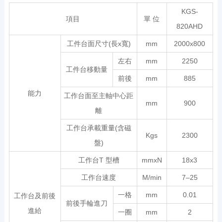
KGS-
項目
單 位
820AHD
工件台面尺寸(長x寬)
mm
2000x800
左右
mm
2250
工件台移動量
前後
mm
885
能力
工作台面至主軸中心距
mm
900
離
工作台承載重量(含磁
Kgs
2300
盤)
工作台T 型槽
mmxN
18x3
工作台速度
M/min
7–25
一格
mm
0.01
工作台及前後
前後手輪進刀
進給
一圈
mm
2