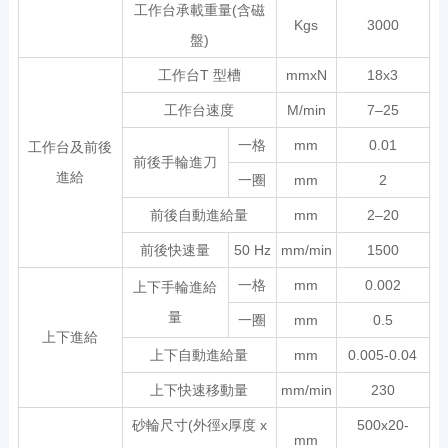
工作台承載重量(含磁
Kgs
3000
盤)
工作台T 型槽
mmxN
18x3
工作台速度
M/min
7–25
一格
mm
0.01
工作台及前後
前後手輪進刀
進給
一圈
mm
2
前後自動進給量
mm
2–20
前後快速量
50 Hz
mm/min
1500
一格
mm
0.002
上下手輪進給
量
一圈
mm
0.5
上下進給
上下自動進給量
mm
0.005-0.04
上下快速移動量
mm/min
230
砂輪尺寸(外徑x厚度 x
500x20-
mm