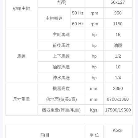
內徑)
50x127
砂輪主軸
50 Hz
rpm
950
主軸轉速
60 Hz
rpm
1150
主軸馬達
hp
15
前後馬達
hp
油壓
馬達
上下馬達
hp
1/2
油壓馬達
hp
10
沖水馬達
hp
1/4
機器高度
mm.
2850
尺寸重量
佔地面積(長x寬)
mm.
8700x3360
機器重量(淨重/毛重)
Kgs.
17500/19500
KGS-
項目
單 位