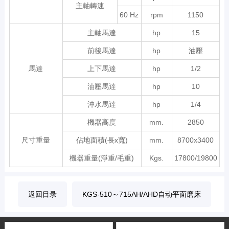
主軸轉速
60 Hz
rpm
1150
主軸馬達
hp
15
前後馬達
hp
油壓
馬達
上下馬達
hp
1/2
油壓馬達
hp
10
沖水馬達
hp
1/4
機器高度
mm.
2850
尺寸重量
佔地面積(長x寬)
mm.
8700x3400
機器重量(淨重/毛重)
Kgs.
17800/19800
返回目录
KGS-510～715AH/AHD自动平面磨床