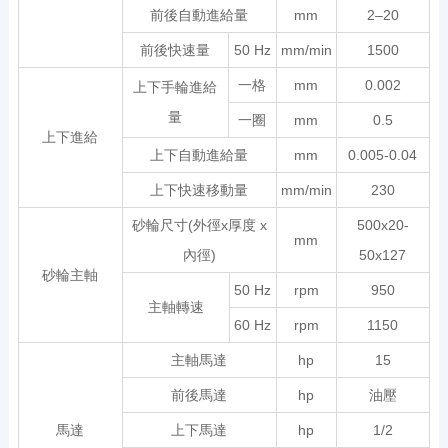
前後自動進給量
mm
2–20
前後快速量
50 Hz
mm/min
1500
一格
mm
0.002
上下手輪進給
量
一圈
mm
0.5
上下進給
上下自動進給量
mm
0.005-0.04
上下快速移動量
mm/min
230
砂輪尺寸(外徑x厚度 x
500x20-
mm
內徑)
50x127
砂輪主軸
50 Hz
rpm
950
主軸轉速
60 Hz
rpm
1150
主軸馬達
hp
15
前後馬達
hp
油壓
馬達
上下馬達
hp
1/2