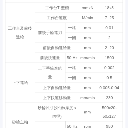
工作台T 型槽
mmxN
18x3
工作台速度
M/min
7–25
一格
mm
0.01
工作台及前後
前後手輪進刀
進給
一圈
mm
2
前後自動進給量
mm
2–20
前後快速量
50 Hz
mm/min
1500
一格
mm
0.002
上下手輪進給
量
一圈
mm
0.5
上下進給
上下自動進給量
mm
0.005-0.04
上下快速移動量
mm/min
230
砂輪尺寸(外徑x厚度 x
500x20-
mm
內徑)
50x127
砂輪主軸
50 Hz
rpm
950