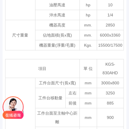
油壓馬達
hp
10
沖水馬達
hp
1/4
機器高度
mm.
2850
尺寸重量
佔地面積(長x寬)
mm.
6000x3360
機器重量(淨重/毛重)
Kgs.
15500/17500
KGS-
項目
單 位
830AHD
工件台面尺寸(長x寬)
mm
3000x800
左右
mm
3250
工件台移動量
前後
mm
885
能力
工作台面至主軸中心距
mm
900
離