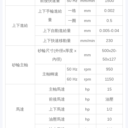
前後快速量
50 Hz
mm/min
1500
一格
mm
0.002
上下手輪進給
量
一圈
mm
0.5
上下進給
上下自動進給量
mm
0.005-0.04
上下快速移動量
mm/min
230
砂輪尺寸(外徑x厚度 x
500x20-
mm
內徑)
50x127
砂輪主軸
50 Hz
rpm
950
主軸轉速
60 Hz
rpm
1150
主軸馬達
hp
15
前後馬達
hp
油壓
馬達
上下馬達
hp
1/2
油壓馬達
hp
10