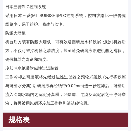
日本三菱PLC控制系统
采用日本三菱(MITSUIBISHI)PLC控制系统，控制线路比一般传统
线路少，易于维护、修改与监测。
防溅大墙板
机台后方装有防溅大墙板，可有效遮挡研磨水和铁屑飞溅到机器后
方，不仅可维持机器之清洁度，甚至避免研磨液喷进机器之滑轨，
确保机器之寿命和精度。
冷却冲水纸带附磁性过滤装置
工作冷却之研磨液将先经过磁性过滤器之滚轮式磁铁 (先行将铁屑
与研磨水分离) 后研磨液再经纸带(0.02mm)进一步过滤后，研磨后
流入冷却水箱内之沉淀分离槽，经除屑、过滤及沉淀后之干净研磨
液，将再被用以循环冷却工作物和清洁砂轮屑。
规格表