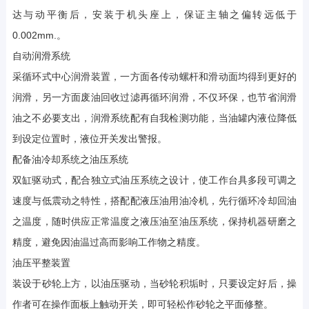
达与动平衡后，安装于机头座上，保证主轴之偏转远低于
0.002mm.。
自动润滑系统
采循环式中心润滑装置，一方面各传动螺杆和滑动面均得到更好的
润滑，另一方面废油回收过滤再循环润滑，不仅环保，也节省润滑
油之不必要支出，润滑系统配有自我检测功能，当油罐内液位降低
到设定位置时，液位开关发出警报。
配备油冷却系统之油压系统
双缸驱动式，配合独立式油压系统之设计，使工作台具多段可调之
速度与低震动之特性，搭配配液压油用油冷机，先行循环冷却回油
之温度，随时供应正常温度之液压油至油压系统，保持机器研磨之
精度，避免因油温过高而影响工作物之精度。
油压平整装置
装设于砂轮上方，以油压驱动，当砂轮积垢时，只要设定好后，操
作者可在操作面板上触动开关，即可轻松作砂轮之平面修整。