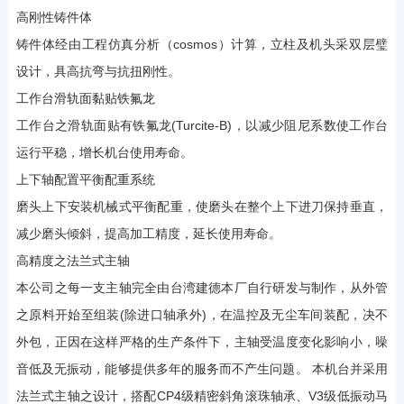
高刚性铸件体
铸件体经由工程仿真分析（cosmos）计算，立柱及机头采双层璧
设计，具高抗弯与抗扭刚性。
工作台滑轨面黏贴铁氟龙
工作台之滑轨面贴有铁氟龙(Turcite-B)，以减少阻尼系数使工作台
运行平稳，增长机台使用寿命。
上下轴配置平衡配重系统
磨头上下安装机械式平衡配重，使磨头在整个上下进刀保持垂直，
减少磨头倾斜，提高加工精度，延长使用寿命。
高精度之法兰式主轴
本公司之每一支主轴完全由台湾建德本厂自行研发与制作，从外管
之原料开始至组装(除进口轴承外)，在温控及无尘车间装配，决不
外包，正因在这样严格的生产条件下，主轴受温度变化影响小，噪
音低及无振动，能够提供多年的服务而不产生问题。 本机台并采用
法兰式主轴之设计，搭配CP4级精密斜角滚珠轴承、V3级低振动马