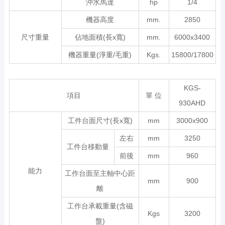
沖水馬達
hp
1/4
機器高度
mm.
2850
尺寸重量
佔地面積(長x寬)
mm.
6000x3400
機器重量(淨重/毛重)
Kgs.
15800/17800
KGS-
項目
單 位
930AHD
工件台面尺寸(長x寬)
mm
3000x900
左右
mm
3250
工件台移動量
前後
mm
960
能力
工作台面至主軸中心距
mm
900
離
工作台承載重量(含磁
Kgs
3200
盤)