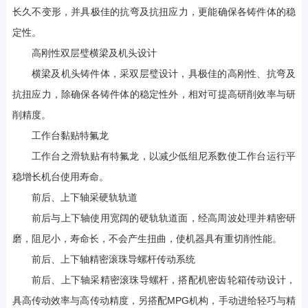
长久不变形，并具极佳的抗弯及抗扭应力，更能确保各铸件体的稳
定性。
高刚性双层璧横梁及机头设计
横梁及机头铸件体，采双层璧设计，具极佳的高刚性、抗弯及
抗扭应力，除确保各铸件体的稳定性外，相对可提高研削效率与研
削精度。
工作台黏贴特氟龙
工作台之滑轨贴有特氟龙，以减少低组尼系数使工作台运行平
稳增长机台使用寿命。
前后、上下轴采硬轨轨道
前后与上下轴使用宽阔的硬轨轨道面，经高周波处理并精密研
磨，阻尼小，寿命长，不会产生扭曲，使机器具有重切削性能。
前后、上下轴精密滚珠导螺杆传动系统
前后、上下轴采精密滚珠导螺杆，搭配机密齿轮箱传动设计，
具高传动效率与高传动精度，另搭配MPG机构，手动进给轻巧与精