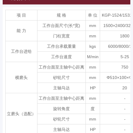
项 目
规 格
单 位
KGP-1524/1532
工作台面尺寸(长*宽)
mm
1500×2400/320
能 力
门柱宽度
mm
1800
工作台承载重量
kgs
6000/8000/1
工作台进给
工作台速度
M/min
5-25
工作台面至主轴中心距离
mm
750
横磨头
砂轮尺寸
mm
Φ510×100×Φ
主轴马达
HP
20
工作台面至主轴中心距离
mm
-
旋转角度
度
-
立磨头（选配）
砂轮尺寸
mm
-
主轴马达
HP
-