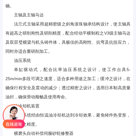
确。
主轴及主轴马达
法兰式主轴采用超精密级之斜角滚珠轴承结构设计，使主轴具
有超高之研削刚性及研削精度，配合经动平横制程之V3级主轴马达
及双层璧横梁与机头铸件体，具极佳的高刚性、抗弯及抗扭应力，
同时亦适合重研削加工。
油压系统
单缸驱动式，配合比率油压系统之设计，使工作台具5-
25m/min多段可调之速度，适合多种用途之加工；缓冲之设计，在
确保行程安全及震动的减少；透过精密之设计，选用日本制高质量
油封，确保滑动顺畅及使用寿命。
油冷却机装置
油压系统经由恒温油冷却机达到冷却效果，避免铸件热变形，
确保机台之精度。
横磨头自动补偿伺服砂轮修整器