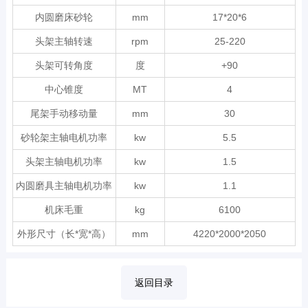
内圆磨床砂轮
mm
17*20*6
头架主轴转速
rpm
25-220
头架可转角度
度
+90
中心锥度
MT
4
尾架手动移动量
mm
30
砂轮架主轴电机功率
kw
5.5
头架主轴电机功率
kw
1.5
内圆磨具主轴电机功率
kw
1.1
机床毛重
kg
6100
外形尺寸（长*宽*高）
mm
4220*2000*2050
返回目录